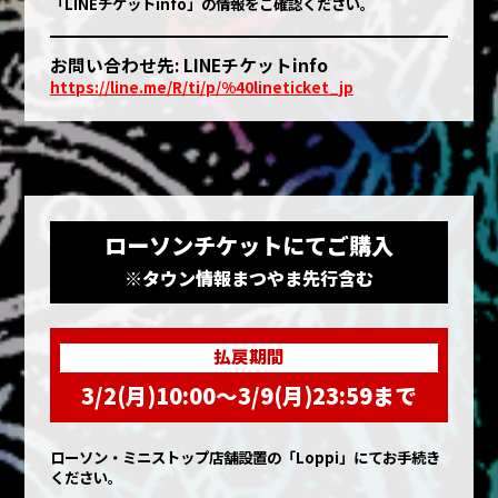
「LINEチケットinfo」の情報をご確認ください。
お問い合わせ先: LINEチケットinfo
https://line.me/R/ti/p/%40lineticket_jp
ローソンチケットにてご購入
※タウン情報まつやま先行含む
払戻期間
3/2(月)10:00〜3/9(月)23:59まで
ローソン・ミニストップ店舗設置の「Loppi」にてお手続き
ください。