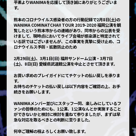
平素よりWANIMAを応援して頂き誠にありがとうございま
す。
熊本のコロナウイルス感染者の方の行動記録で2月8日(土)の
WANIMA COMINATCHA!! TOUR 2019-2020 福岡公演を観
覧したという熊本市からの連絡があり、同市からの公表を受
けまして、現時点においてライブ会場が感染源と特定されて
いる訳ではございませんが、この事実を真摯に受け止め、コ
ロナウイルス予防・拡散防止のため
2月29日(土)、3月1日(日) 福井サンドーム公演・3月7日
(土)、8日(日) 愛媛県武道館公演を中止とさせて頂きます。
お買い求めのプレイガイドにてチケットの払い戻しを承りま
す。
お持ちのチケットの払い戻しは以下内容をご確認の上、お手
続きをお願いします。
WANIMAメンバー並びにスタッフ一同、楽しみにしているフ
ァンの皆様のためにも、1公演、1公演なんとか実施すること
ができないかと検討に検討を重ねて参りましたが、まずは早
急な対応を取るべきとの判断に至りました。
何卒ご理解の程よろしくお願い致します。