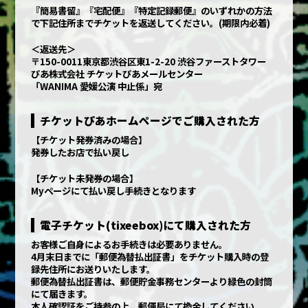
『簡易書留』『宅配便』『特定記録郵便』のいずれかの方法
で下記住所までチケットを返送してください。(期限内必着)
＜返送先＞
〒150-0011東京都渋谷区東1-2-20 渋谷ファーストタワー
ぴあ株式会社 チケットぴあメールセンター
「WANIMA 愛媛公演 中止係」宛
チケットぴあホームページでご購入された方
【チケット発券済みの場合】
発券したお店で払い戻し
【チケット未発券の場合】
Myページにて払い戻し手続きとなります
電子チケット(tixeebox)にて購入された方
お客様ご自身によるお手続きは必要ありません。
4月末日までに「郵便為替払出証書」をチケット購入時の登
録先住所にお送りいたします。
郵便為替払出証書は、郵便貯金事務センターより緑色の封筒
にて届きます。
本人確認証をご持参の上、郵便局にて換金してください。