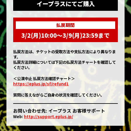
イープラスにてご購入
払戻期間
3/2(月)10:00〜3/9(月)23:59まで
払戻方法は、チケットの受取方法や支払方法により異なりま
す。
払戻方法詳細については下記の払戻方法チャートを確認して
ください。
＜公演中止 払戻方法確認チャート＞
https://eplus.jp/sf/refund1
質問に答えながらご自身の状況を確認してください。
お問い合わせ先: イープラス お客様サポート
Web:
http://support.eplus.jp/