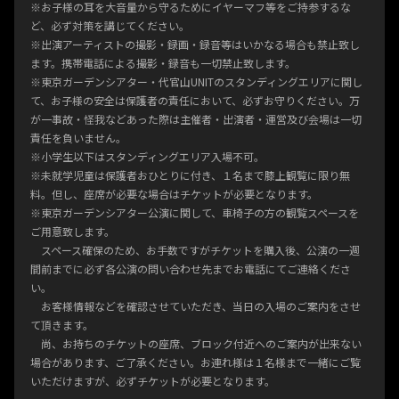
※お子様の耳を大音量から守るためにイヤーマフ等をご持参するな
ど、必ず対策を講じてください。
※出演アーティストの撮影・録画・録音等はいかなる場合も禁止致し
ます。携帯電話による撮影・録音も一切禁止致します。
※東京ガーデンシアター・代官山UNITのスタンディングエリアに関し
て、お子様の安全は保護者の責任において、必ずお守りください。万
が一事故・怪我などあった際は主催者・出演者・運営及び会場は一切
責任を負いません。
※小学生以下はスタンディングエリア入場不可。
※未就学児童は保護者おひとりに付き、１名まで膝上観覧に限り無
料。但し、座席が必要な場合はチケットが必要となります。
※東京ガーデンシアター公演に関して、車椅子の方の観覧スペースを
ご用意致します。
スペース確保のため、お手数ですがチケットを購入後、公演の一週
間前までに必ず各公演の問い合わせ先までお電話にてご連絡くださ
い。
お客様情報などを確認させていただき、当日の入場のご案内をさせ
て頂きます。
尚、お持ちのチケットの座席、ブロック付近へのご案内が出来ない
場合があります、ご了承ください。お連れ様は１名様まで一緒にご覧
いただけますが、必ずチケットが必要となります。