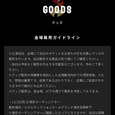
Goods
グッズ
会場販売ガイドライン
※公演当日、会場にて当日のチケットをお持ちの方を対象にグッズの
販売を行います。当日販売する商品は売り場にてご確認ください。
（当日は予告なく販売を中止する可能性がございます。予めご了承く
ださい。）
※グッズ販売の待機等を目的とした会場敷地内外での深夜徘徊、たむ
ろ、野宿は厳禁です。危険であるばかりでなく、近隣にご迷惑がかか
りますので絶対にお止めください。
※グッズ販売は、各会場、以下の通りで販売を予定しております。
・12/25(月) ＠東京ガーデンシアター
販売場所：ホテルヴィラフォンテーヌグランド東京有明軒下
※東京ガーデンシアターに隣接したエリアとなりますが、当日は誘導